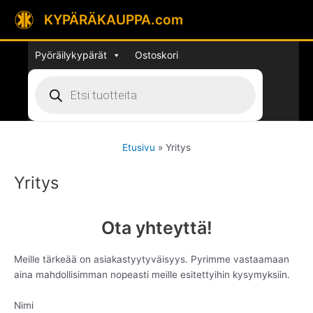
Siirry
KYPÄRÄKAUPPA.com
sisältöön
Pyöräilykypärät
Ostoskori
Products
search
Etusivu
Yritys
Yritys
Ota yhteyttä!
Meille tärkeää on asiakastyytyväisyys. Pyrimme vastaamaan
aina mahdollisimman nopeasti meille esitettyihin kysymyksiin.
Nimi