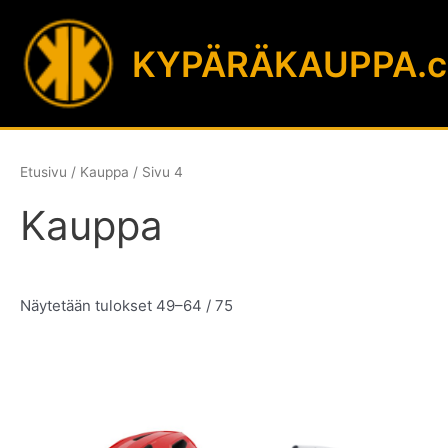
Siirry
sisältöön
KYPÄRÄKAUPPA.
Etusivu
/
Kauppa
/ Sivu 4
Kauppa
Sorted
Näytetään tulokset 49–64 / 75
by
latest