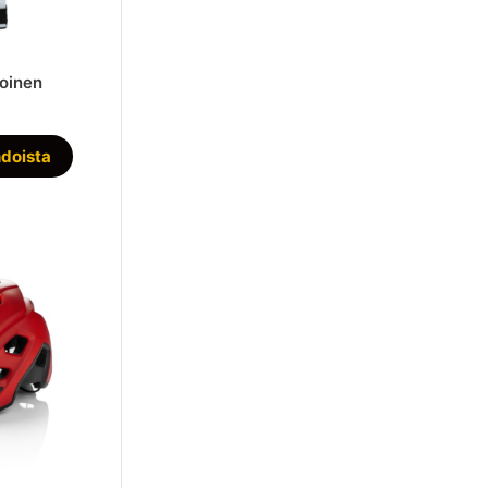
oinen
en
Tällä
hdoista
tuotteella
on
useampi
muunnelma.
Voit
tehdä
valinnat
tuotteen
sivulla.