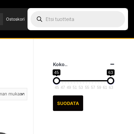
Products
search
Ostoskori
Koko..
45
63
45
47
49
51
53
55
57
59
61
63
SUODATA