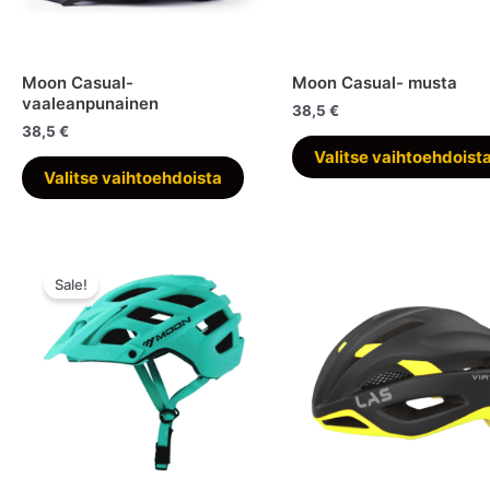
Moon Casual-
Moon Casual- musta
vaaleanpunainen
38,5
€
38,5
€
Valitse vaihtoehdoist
Tällä
Valitse vaihtoehdoista
tuotteella
on
useampi
muunnelma.
Sale!
Voit
tehdä
valinnat
tuotteen
sivulla.