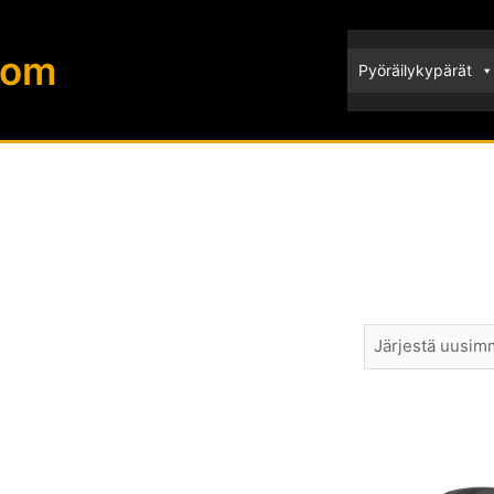
com
Pyöräilykypärät