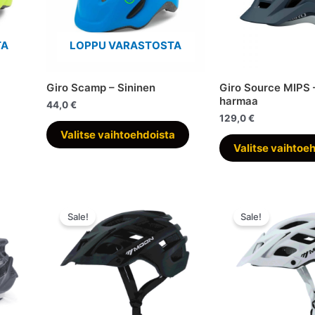
TA
LOPPU VARASTOSTA
Giro Scamp – Sininen
Giro Source MIPS –
harmaa
44,0
€
129,0
€
Tällä
Valitse vaihtoehdoista
tuotteella
Valitse vaihtoe
on
useampi
muunnelma.
Voit
Sale!
Sale!
tehdä
valinnat
tuotteen
sivulla.