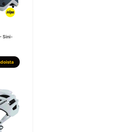
 Sini-
Tällä
hdoista
tuotteella
on
useampi
muunnelma.
Voit
tehdä
valinnat
tuotteen
sivulla.