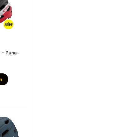
S – Puna-
in