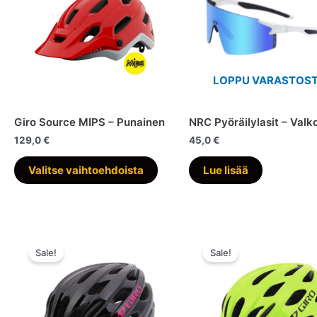
LOPPU VARASTOS
Giro Source MIPS – Punainen
NRC Pyöräilylasit – Valk
129,0
€
45,0
€
Tällä
Valitse vaihtoehdoista
Lue lisää
tuotteella
on
useampi
muunnelma.
Voit
Sale!
Sale!
tehdä
valinnat
tuotteen
sivulla.