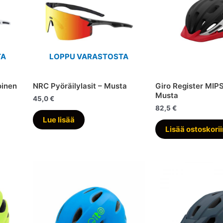
TA
LOPPU VARASTOSTA
oinen
NRC Pyöräilylasit – Musta
Giro Register MIP
Musta
45,0
€
82,5
€
Lue lisää
Lisää ostoskori