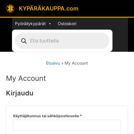
Siirry
KYPÄRÄKAUPPA.com
sisältöön
Pyöräilykypärät
Ostoskori
Products
search
Etusivu
My Account
My Account
Kirjaudu
Vaaditaan
Käyttäjätunnus tai sähköpostiosoite
*