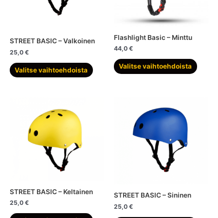
Flashlight Basic – Minttu
STREET BASIC – Valkoinen
44,0
€
25,0
€
Tällä
Tällä
Valitse vaihtoehdoista
Valitse vaihtoehdoista
tuottee
tuotteella
on
on
useam
useampi
muunn
muunnelma.
Voit
Voit
tehdä
tehdä
valinn
valinnat
tuotte
tuotteen
sivulla.
sivulla.
STREET BASIC – Keltainen
STREET BASIC – Sininen
25,0
€
25,0
€
Tällä