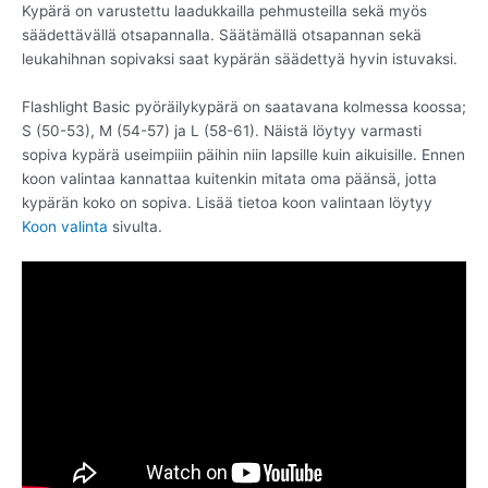
Kypärä on varustettu laadukkailla pehmusteilla sekä myös
säädettävällä otsapannalla. Säätämällä otsapannan sekä
leukahihnan sopivaksi saat kypärän säädettyä hyvin istuvaksi.
Flashlight Basic pyöräilykypärä on saatavana kolmessa koossa;
S (50-53), M (54-57) ja L (58-61). Näistä löytyy varmasti
sopiva kypärä useimpiiin päihin niin lapsille kuin aikuisille. Ennen
koon valintaa kannattaa kuitenkin mitata oma päänsä, jotta
kypärän koko on sopiva. Lisää tietoa koon valintaan löytyy
Koon valinta
sivulta.