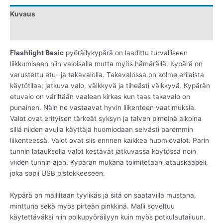
Kuvaus
Lisätiedot
Flashlight Basic
pyöräilykypärä on laadittu turvalliseen
liikkumiseen niin valoisalla mutta myös hämärällä. Kypärä on
varustettu etu- ja takavalolla. Takavalossa on kolme erilaista
käytötilaa; jatkuva valo, välkkyvä ja tiheästi välkkyvä. Kypärän
etuvalo on väriltään vaalean kirkas kun taas takavalo on
punainen. Näin ne vastaavat hyvin liikenteen vaatimuksia.
Valot ovat erityisen tärkeät syksyn ja talven pimeinä aikoina
sillä niiden avulla käyttäjä huomiodaan selvästi paremmin
liikenteessä. Valot ovat siis ennnen kaikkea huomiovalot. Parin
tunnin latauksella valot kestävät jatkuvassa käytössä noin
viiden tunnin ajan. Kypärän mukana toimitetaan latauskaapeli,
joka sopii USB pistokkeeseen.
Kypärä on malliltaan tyylikäs ja sitä on saatavilla mustana,
minttuna sekä myös pirteän pinkkinä. Malli soveltuu
käytettäväksi niin polkupyöräilyyn kuin myös potkulautailuun.