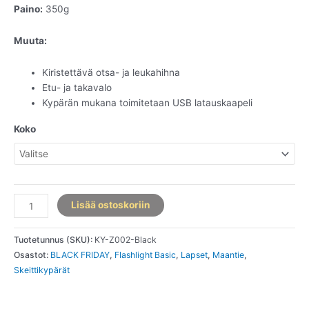
Paino:
350g
Muuta:
Kiristettävä otsa- ja leukahihna
Etu- ja takavalo
Kypärän mukana toimitetaan USB latauskaapeli
Koko
Flashlight
Lisää ostoskoriin
Basic
-
Tuotetunnus (SKU):
KY-Z002-Black
Musta
Osastot:
BLACK FRIDAY
,
Flashlight Basic
,
Lapset
,
Maantie
,
määrä
Skeittikypärät